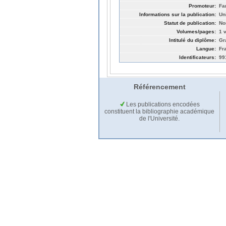
Promoteur:
Fa
Informations sur la publication:
Un
Statut de publication:
No
Volumes/pages:
1 v
Intitulé du diplôme:
Gr
Langue:
Fr
Identificateurs:
99
Référencement
Les publications encodées
constituent la bibliographie académique
de l'Université.