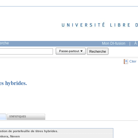
herche
Mon DI-fusion
|
À 
Passe-partout
Citer
es hybrides.
STATISTIQUES
stion de portefeuille de titres hybrides.
nkera, Neven