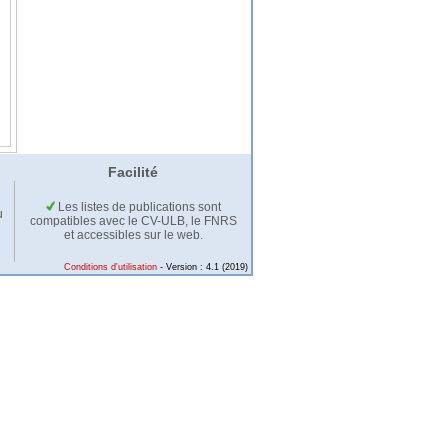
Facilité
Les listes de publications sont
u
compatibles avec le CV-ULB, le FNRS
et accessibles sur le web.
Conditions d'utilisation
- Version : 4.1 (2019)