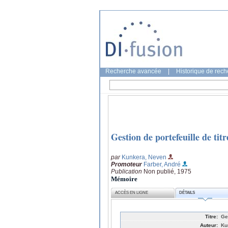
Recherche avancée
|
Historique de rec
Gestion de portefeuille de titr
par
Kunkera, Neven
Promoteur
Farber, André
Publication
Non publié, 1975
Mémoire
ACCÈS EN LIGNE
DÉTAILS
Titre:
Ge
Auteur:
Ku