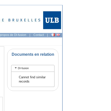
propos de DI-fusion
|
Contact
|
Documents en relation
DI-fusion
Cannot find similar
records