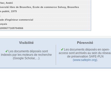
rber, André
iversité libre de Bruxelles, Ecole de commerce Solvay, Bruxelles
n publié, 1975
.
ade d'ingénieur commercial
ançais
1000677169704066
Visibilité
Pérennité
Les documents déposés en open-
Les documents déposés sont
access sont archivés au sein du résea
indexés par les moteurs de recherche
de préservation SAFE-PLN
(Google Scholar,…).
(www.safepln.org)
.