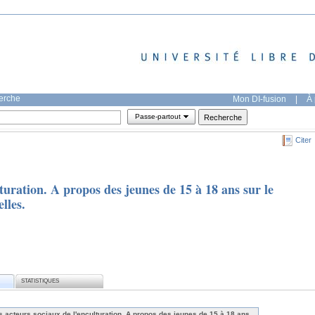
herche
Mon DI-fusion
|
À 
Passe-partout
Citer
turation. A propos des jeunes de 15 à 18 ans sur le
lles.
STATISTIQUES
s acteurs sociaux de l'enculturation. A propos des jeunes de 15 à 18 ans