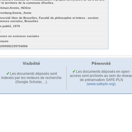
r le territoire de la commune d'Ixelles.
ykman-Aronis, Hélène
rsinfang-Smets, Annie
iversité libre de Bruxelles, Faculté de philosophie et lettres - section
iences sociales, Bruxelles
n publié, 1976
.
cence en sciences sociales
ançais
1000682159704066
Visibilité
Pérennité
Les documents déposés en open-
Les documents déposés sont
access sont archivés au sein du résea
indexés par les moteurs de recherche
de préservation SAFE-PLN
(Google Scholar,…).
(www.safepln.org)
.