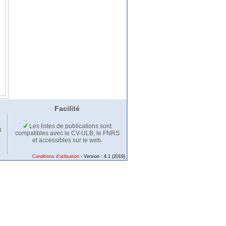
Facilité
Les listes de publications sont
u
compatibles avec le CV-ULB, le FNRS
et accessibles sur le web.
Conditions d'utilisation
- Version : 4.1 (2019)