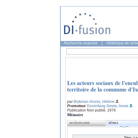
Recherche avancée
|
Historique de rec
Les acteurs sociaux de l'encul
territoire de la commune d'Ixe
par
Brykman-Aronis, Hélène
Promoteur
Dorsinfang-Smets, Annie
Publication
Non publié, 1976
Mémoire
ACCÈS EN LIGNE
DÉTAILS
Titre:
Le