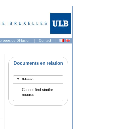
propos de DI-fusion
|
Contact
|
Documents en relation
DI-fusion
Cannot find similar
records