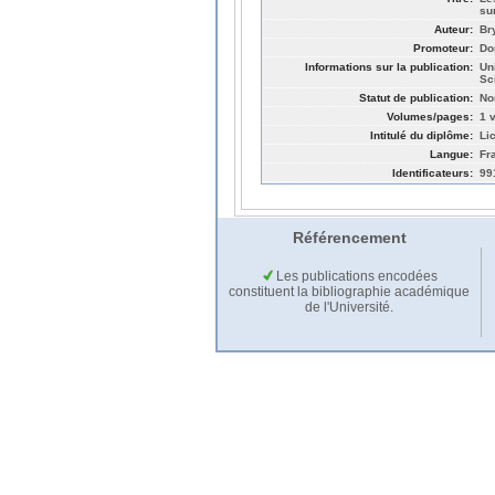
su
Auteur:
Br
Promoteur:
Do
Informations sur la publication:
Un
Sc
Statut de publication:
No
Volumes/pages:
1 v
Intitulé du diplôme:
Li
Langue:
Fr
Identificateurs:
99
Référencement
Les publications encodées
constituent la bibliographie académique
de l'Université.