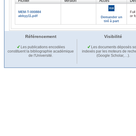
Fichier
Version
Accès
Des
MEM-T-000884
Full
abbyy11.pdf
or f
Demander un
tiré à part
Référencement
Visibilité
Les publications encodées
Les documents déposés so
constituent la bibliographie académique
indexés par les moteurs de rech
de l'Université.
(Google Scholar,…).