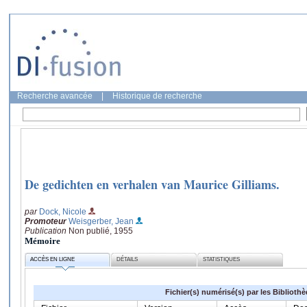
Recherche avancée
|
Historique de recherche
De gedichten en verhalen van Maurice Gilliams.
par
Dock, Nicole
Promoteur
Weisgerber, Jean
Publication
Non publié, 1955
Mémoire
ACCÈS EN LIGNE
DÉTAILS
STATISTIQUES
Fichier(s) numérisé(s) par les Biblioth