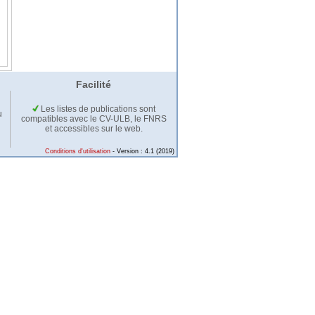
Facilité
Les listes de publications sont
u
compatibles avec le CV-ULB, le FNRS
et accessibles sur le web.
Conditions d'utilisation
- Version : 4.1 (2019)