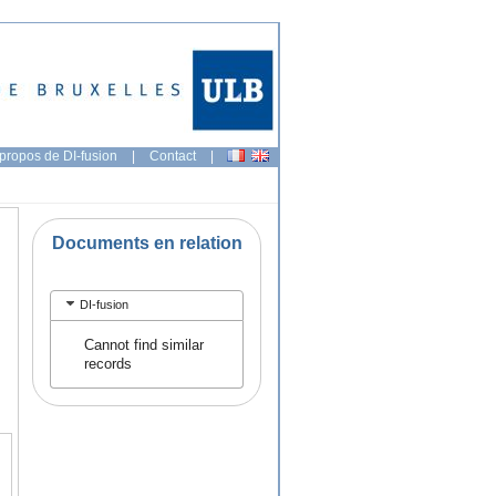
propos de DI-fusion
|
Contact
|
Documents en relation
DI-fusion
Cannot find similar
records