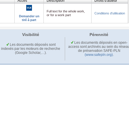
Accès
Description
Droits d'auteur
Full text for the whole work,
Conditions d'utilisation
or for a work part
Demander un
tiré à part
Visibilité
Pérennité
Les documents déposés en open-
Les documents déposés sont
access sont archivés au sein du résea
indexés par les moteurs de recherche
de préservation SAFE-PLN
(Google Scholar,…).
(www.safepln.org)
.