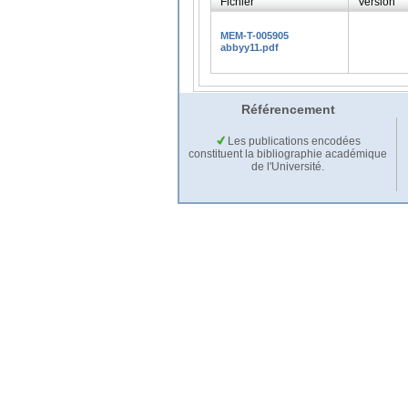
Fichier
Version
MEM-T-005905
abbyy11.pdf
Référencement
Les publications encodées
constituent la bibliographie académique
de l'Université.