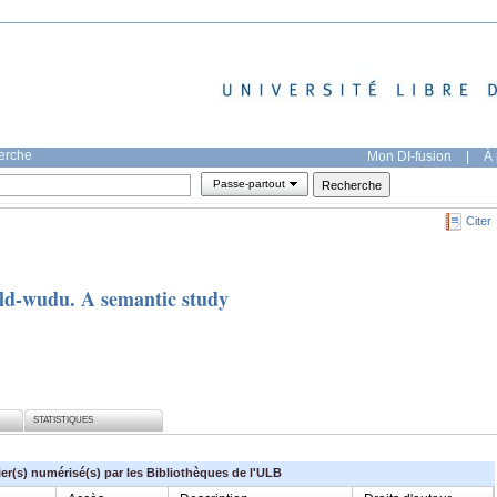
herche
Mon DI-fusion
|
À 
Passe-partout
Citer
ld-wudu. A semantic study
STATISTIQUES
ier(s) numérisé(s) par les Bibliothèques de l'ULB