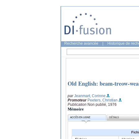
Recherche avancée
|
Historique de rec
Old English: beam-treow-wea
par
Jeanmart, Corinne
Promoteur
Peeters, Christian
Publication
Non publié, 1976
Mémoire
ACCÈS EN LIGNE
DÉTAILS
Fich