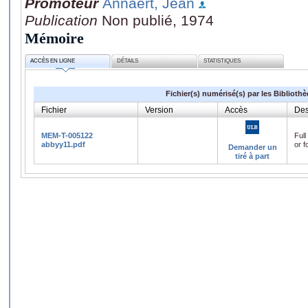
Promoteur
Annaert, Jean
Publication
Non publié, 1974
Mémoire
ACCÈS EN LIGNE
DÉTAILS
STATISTIQUES
Fichier(s) numérisé(s) par les Biblioth
Fichier
Version
Accès
Des
MEM-T-005122
Full
abbyy11.pdf
or f
Demander un
tiré à part