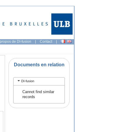
propos de DI-fusion
|
Contact
|
Documents en relation
DI-fusion
Cannot find similar
records