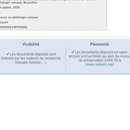
ilologie romane, Bruxelles
n publié, 1935
.
cence en philologie romane
ançais
1000522149704066
Visibilité
Pérennité
Les documents déposés en open-
Les documents déposés sont
access sont archivés au sein du résea
indexés par les moteurs de recherche
de préservation SAFE-PLN
(Google Scholar,…).
(www.safepln.org)
.