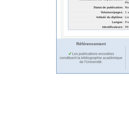
Ph
Statut de publication:
No
Volumes/pages:
1 v
Intitulé du diplôme:
Li
Langue:
Fr
Identificateurs:
99
Référencement
Les publications encodées
constituent la bibliographie académique
de l'Université.