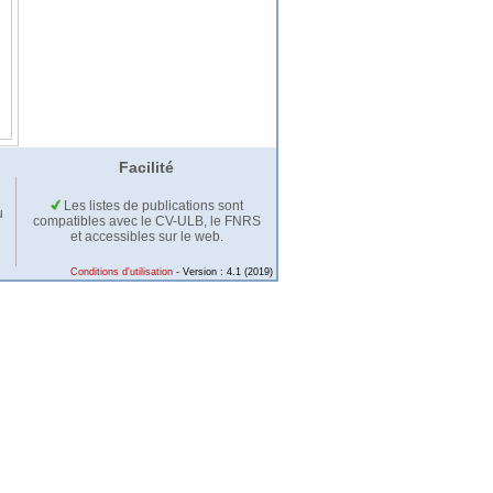
Facilité
Les listes de publications sont
u
compatibles avec le CV-ULB, le FNRS
et accessibles sur le web.
Conditions d'utilisation
- Version : 4.1 (2019)