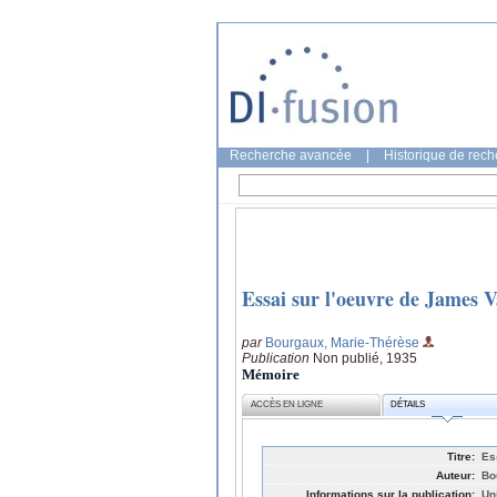
Recherche avancée
|
Historique de rec
Essai sur l'oeuvre de James 
par
Bourgaux, Marie-Thérèse
Publication
Non publié, 1935
Mémoire
ACCÈS EN LIGNE
DÉTAILS
Titre:
Es
Auteur:
Bo
Informations sur la publication:
Un