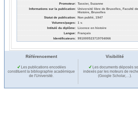
Promoteur:
Tassier, Suzanne
Informations sur la publication:
Université libre de Bruxelles, Faculté de
Histoire, Bruxelles
Statut de publication:
Non publié, 1947
Volumes/pages:
1 v.
Intitulé du diplôme:
Licence en histoire
Langue:
Français
Identificateurs:
991000523719704066
Référencement
Visibilité
Les publications encodées
Les documents déposés so
constituent la bibliographie académique
indexés par les moteurs de rech
de l'Université.
(Google Scholar,…).