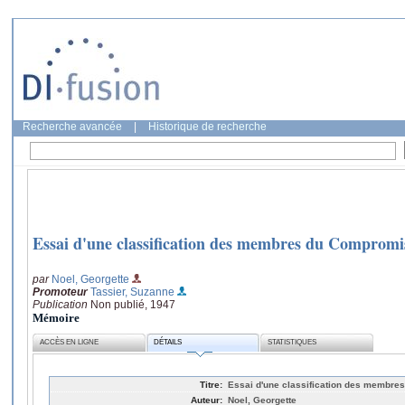
Recherche avancée
|
Historique de recherche
Essai d'une classification des membres du Compromis
par
Noel, Georgette
Promoteur
Tassier, Suzanne
Publication
Non publié, 1947
Mémoire
ACCÈS EN LIGNE
DÉTAILS
STATISTIQUES
Titre:
Essai d'une classification des membre
Auteur:
Noel, Georgette