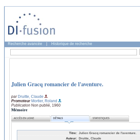
Recherche avancée
|
Historique de recherche
Julien Gracq romancier de l'aventure.
par
Druitte, Claude
Promoteur
Mortier, Roland
Publication
Non publié, 1960
Mémoire
ACCÈS EN LIGNE
DÉTAILS
STATISTIQUES
Titre:
Julien Gracq romancier de l'aventure.
Auteur:
Druitte, Claude