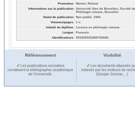
Promoteur:
Mortier, Roland
Informations sur la publication:
Université libre de Bruxelles, Faculté de
Philologie romane, Bruxelles
Statut de publication:
Non publié, 1960
Volumes/pages:
1 v.
Intitulé du diplôme:
Licence en philologie romane
Langue:
Français
Identificateurs:
991000553489704066
Référencement
Visibilité
Les publications encodées
Les documents déposés so
constituent la bibliographie académique
indexés par les moteurs de rech
de l'Université.
(Google Scholar,…).