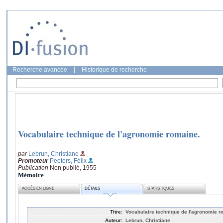
Recherche avancée
|
Historique de recherche
Vocabulaire technique de l'agronomie romaine.
par
Lebrun, Christiane
Promoteur
Peeters, Félix
Publication
Non publié, 1955
Mémoire
ACCÈS EN LIGNE
DÉTAILS
STATISTIQUES
Titre:
Vocabulaire technique de l'agronomie r
Auteur:
Lebrun, Christiane