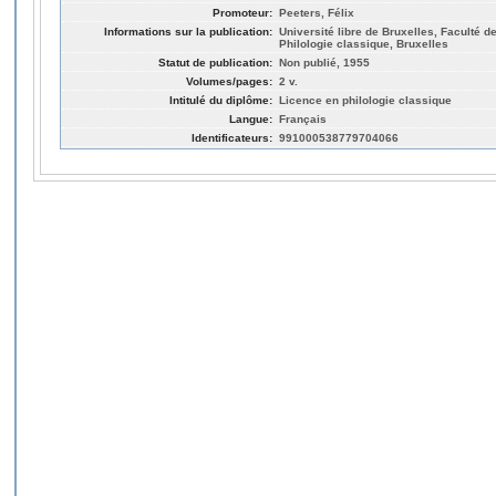
Promoteur:
Peeters, Félix
Informations sur la publication:
Université libre de Bruxelles, Faculté de
Philologie classique, Bruxelles
Statut de publication:
Non publié, 1955
Volumes/pages:
2 v.
Intitulé du diplôme:
Licence en philologie classique
Langue:
Français
Identificateurs:
991000538779704066