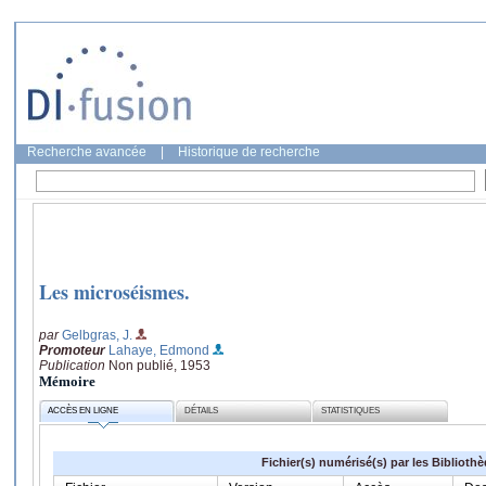
Recherche avancée
|
Historique de recherche
Les microséismes.
par
Gelbgras, J.
Promoteur
Lahaye, Edmond
Publication
Non publié, 1953
Mémoire
ACCÈS EN LIGNE
DÉTAILS
STATISTIQUES
Fichier(s) numérisé(s) par les Biblioth