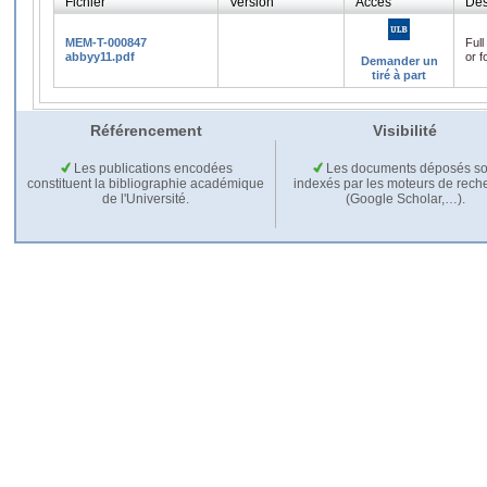
Fichier
Version
Accès
Des
MEM-T-000847
Full
abbyy11.pdf
or f
Demander un
tiré à part
Référencement
Visibilité
Les publications encodées
Les documents déposés so
constituent la bibliographie académique
indexés par les moteurs de rech
de l'Université.
(Google Scholar,…).