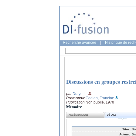
Recherche avancée
|
Historique de rec
Discussions en groupes restrei
par
Draye, L.
Promoteur
Geelen, Francine
Publication
Non publié, 1970
Mémoire
ACCÈS EN LIGNE
DÉTAILS
Titre:
Di
Auteur:
Dr