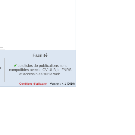
Facilité
Les listes de publications sont
u
compatibles avec le CV-ULB, le FNRS
et accessibles sur le web.
Conditions d'utilisation
- Version : 4.1 (2019)