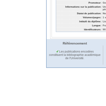
Promoteur:
Ge
Informations sur la publication:
Un
pé
Statut de publication:
No
Volumes/pages:
1 v
Intitulé du diplôme:
Li
Langue:
Fr
Identificateurs:
99
Référencement
Les publications encodées
constituent la bibliographie académique
de l'Université.