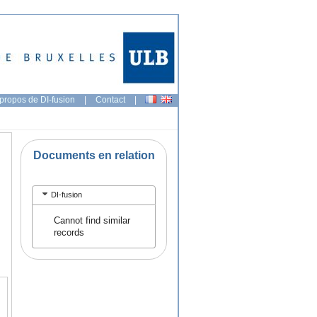
propos de DI-fusion
|
Contact
|
Documents en relation
DI-fusion
Cannot find similar
records