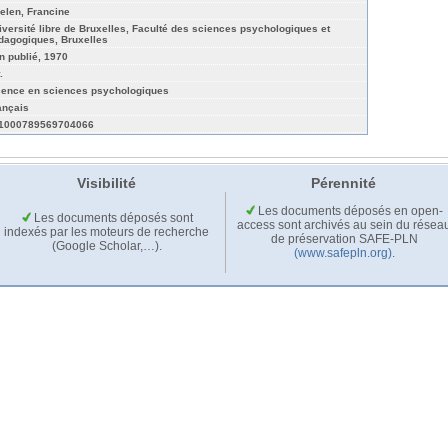
elen, Francine
iversité libre de Bruxelles, Faculté des sciences psychologiques et
dagogiques, Bruxelles
n publié, 1970
.
cence en sciences psychologiques
ançais
1000789569704066
Visibilité
Pérennité
Les documents déposés en open-
Les documents déposés sont
access sont archivés au sein du résea
indexés par les moteurs de recherche
de préservation SAFE-PLN
(Google Scholar,…).
(www.safepln.org)
.