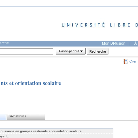
herche
Mon DI-fusion
|
À 
Passe-partout
Citer
nts et orientation scolaire
STATISTIQUES
scussions en groupes restreints et orientation scolaire
aye, L.