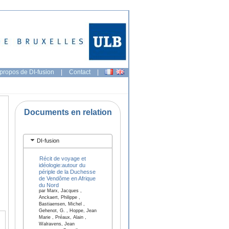
propos de DI-fusion
|
Contact
|
Documents en relation
DI-fusion
Récit de voyage et
idéologie:autour du
périple de la Duchesse
de Vendôme en Afrique
du Nord
par Marx, Jacques ,
Anckaert, Philippe ,
Bastiaensen, Michel ,
Gehenot, G. , Hoppe, Jean
Marie , Préaux, Alain ,
Walravens, Jean