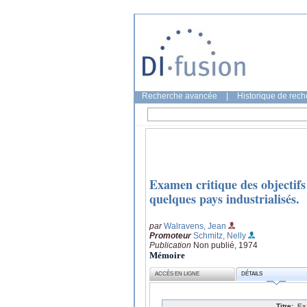
Recherche avancée
|
Historique de rec
Examen critique des objectifs
quelques pays industrialisés.
par
Walravens, Jean
Promoteur
Schmitz, Nelly
Publication
Non publié, 1974
Mémoire
ACCÈS EN LIGNE
DÉTAILS
Titre:
Ex