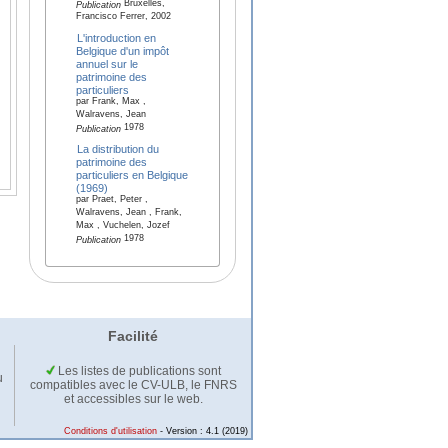
Bruxelles,
Publication
Francisco Ferrer, 2002
L'introduction en
Belgique d'un impôt
annuel sur le
patrimoine des
particuliers
par Frank, Max ,
Walravens, Jean
1978
Publication
La distribution du
patrimoine des
particuliers en Belgique
(1969)
par Praet, Peter ,
Walravens, Jean , Frank,
Max , Vuchelen, Jozef
1978
Publication
Facilité
Les listes de publications sont
u
compatibles avec le CV-ULB, le FNRS
et accessibles sur le web.
Conditions d'utilisation
- Version : 4.1 (2019)