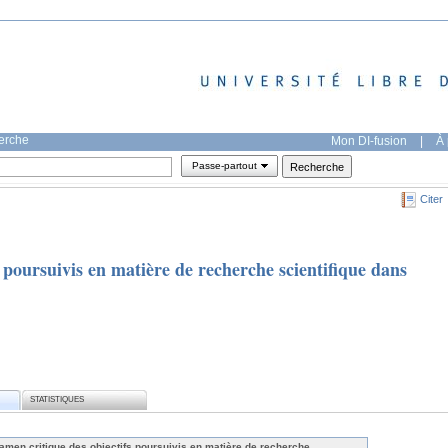
herche
Mon DI-fusion
|
À 
Passe-partout
Citer
 poursuivis en matière de recherche scientifique dans
STATISTIQUES
amen critique des objectifs poursuivis en matière de recherche