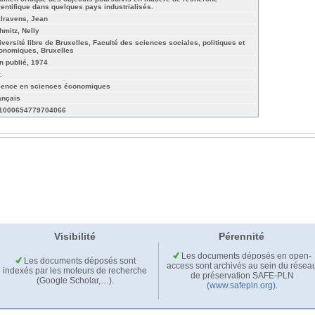
ientifique dans quelques pays industrialisés.
lravens, Jean
hmitz, Nelly
iversité libre de Bruxelles, Faculté des sciences sociales, politiques et
onomiques, Bruxelles
n publié, 1974
.
cence en sciences économiques
ançais
1000654779704066
Visibilité
Pérennité
Les documents déposés en open-
Les documents déposés sont
access sont archivés au sein du résea
indexés par les moteurs de recherche
de préservation SAFE-PLN
(Google Scholar,…).
(www.safepln.org)
.