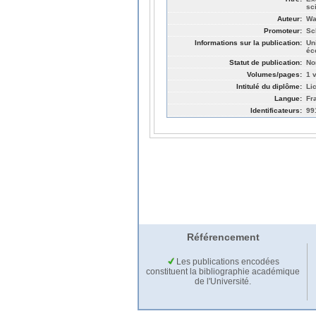
sc
Auteur:
Wa
Promoteur:
Sc
Informations sur la publication:
Un
éc
Statut de publication:
No
Volumes/pages:
1 v
Intitulé du diplôme:
Li
Langue:
Fr
Identificateurs:
99
Référencement
Les publications encodées
constituent la bibliographie académique
de l'Université.