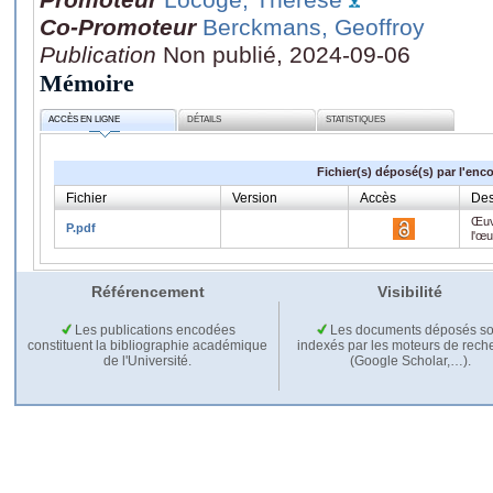
Co-Promoteur
Berckmans, Geoffroy
Publication
Non publié, 2024-09-06
Mémoire
ACCÈS EN LIGNE
DÉTAILS
STATISTIQUES
Fichier(s) déposé(s) par l'enc
Fichier
Version
Accès
Des
Œuv
P.pdf
l'œ
Référencement
Visibilité
Les publications encodées
Les documents déposés so
constituent la bibliographie académique
indexés par les moteurs de rech
de l'Université.
(Google Scholar,…).