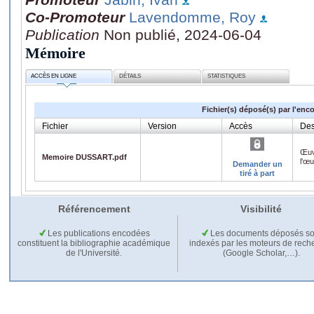
Co-Promoteur
Lavendomme, Roy
Publication
Non publié, 2024-06-04
Mémoire
ACCÈS EN LIGNE
DÉTAILS
STATISTIQUES
Fichier(s) déposé(s) par l'enc
Fichier
Version
Accès
Des
Œuv
Memoire DUSSART.pdf
l'œ
Demander un
tiré à part
Référencement
Visibilité
Les publications encodées
Les documents déposés so
constituent la bibliographie académique
indexés par les moteurs de rech
de l'Université.
(Google Scholar,…).