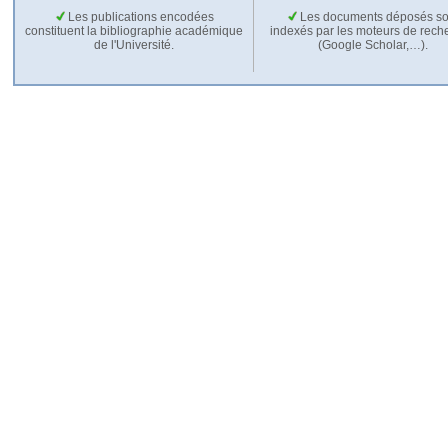
Les publications encodées
Les documents déposés so
constituent la bibliographie académique
indexés par les moteurs de rech
de l'Université.
(Google Scholar,…).