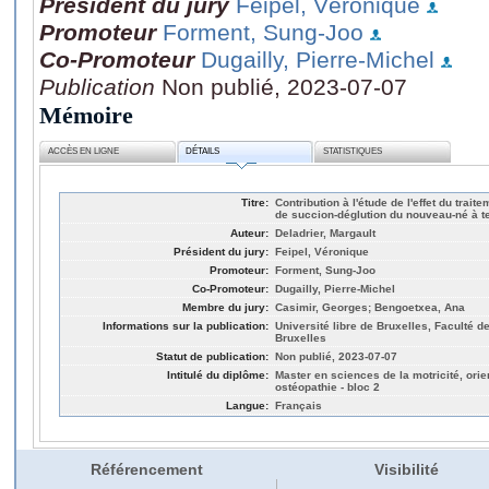
Président du jury
Feipel, Véronique
Promoteur
Forment, Sung-Joo
Co-Promoteur
Dugailly, Pierre-Michel
Publication
Non publié, 2023-07-07
Mémoire
ACCÈS EN LIGNE
DÉTAILS
STATISTIQUES
Titre:
Contribution à l'étude de l'effet du trai
de succion-déglution du nouveau-né à 
Auteur:
Deladrier, Margault
Président du jury:
Feipel, Véronique
Promoteur:
Forment, Sung-Joo
Co-Promoteur:
Dugailly, Pierre-Michel
Membre du jury:
Casimir, Georges; Bengoetxea, Ana
Informations sur la publication:
Université libre de Bruxelles, Faculté d
Bruxelles
Statut de publication:
Non publié, 2023-07-07
Intitulé du diplôme:
Master en sciences de la motricité, orien
ostéopathie - bloc 2
Langue:
Français
Référencement
Visibilité