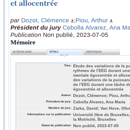
et allocentrée
par
Dozot, Clémence
;Piou, Arthur
Président du jury
Cebolla Alvarez, Ana Ma
Publication
Non publié, 2023-07-05
Mémoire
ACCÈS EN LIGNE
DÉTAILS
STATISTIQUES
Titre:
Etude des variations de la p
rythmes de l’EEG durant une
mentale égocentrée et alloc
des variations de la puissan
de l’EEG durant une tâche d
égocentrée et allocentrée
Auteur:
Dozot, Clémence; Piou, Arth
Président du jury:
Cebolla Alvarez, Ana Maria
Membre du jury:
Zarka, David; Van Hove, Oliv
Informations sur la publication:
Université libre de Bruxelle
la Motricité, Bruxelles
Statut de publication:
Non publié, 2023-07-05