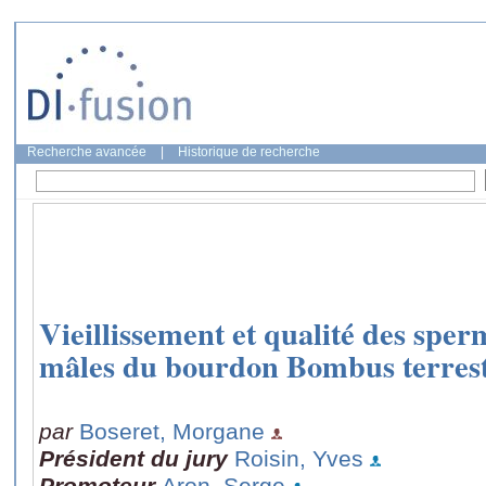
Recherche avancée
|
Historique de recherche
Vieillissement et qualité des sper
mâles du bourdon Bombus terrest
par
Boseret, Morgane
Président du jury
Roisin, Yves
Promoteur
Aron, Serge