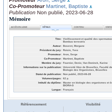
Co-Promoteur
Martinet, Baptiste
Publication
Non publié, 2023-06-28
Mémoire
ACCÈS EN LIGNE
DÉTAILS
CONTENU
STATI
Titre:
Vieillissement et qualité des spermato
Bombus terrestris
Auteur:
Boseret, Morgane
Président du jury:
Roisin, Yves
Promoteur:
Aron, Serge
Co-Promoteur:
Martinet, Baptiste
Membre du jury:
Fournier, Denis; Van Doninck, Karine
Informations sur la publication:
Université libre de Bruxelles, Faculté 
Biologie des Organismes, Bruxelles
Statut de publication:
Non publié, 2023-06-28
Volumes/pages:
62 p.
Intitulé du diplôme:
Master en biologie des organismes et éco
BIORA-G
Langue:
Français
Référencement
Visibilité