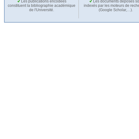
Les publications encodées
Les documents déposés so
constituent la bibliographie académique
indexés par les moteurs de rech
de l'Université.
(Google Scholar,…).