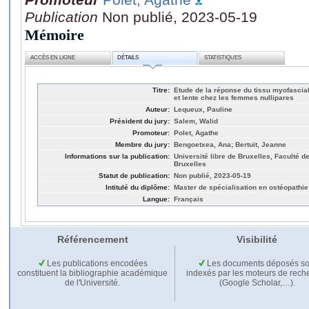
Publication
Non publié, 2023-05-19
Mémoire
ACCÈS EN LIGNE
DÉTAILS
STATISTIQUES
Titre:
Etude de la réponse du tissu myofascia
et lente chez les femmes nullipares
Auteur:
Lequeux, Pauline
Président du jury:
Salem, Walid
Promoteur:
Polet, Agathe
Membre du jury:
Bengoetxea, Ana; Bertuit, Jeanne
Informations sur la publication:
Université libre de Bruxelles, Faculté d
Bruxelles
Statut de publication:
Non publié, 2023-05-19
Intitulé du diplôme:
Master de spécialisation en ostéopathie
Langue:
Français
Référencement
Visibilité
Les publications encodées
Les documents déposés so
constituent la bibliographie académique
indexés par les moteurs de rech
de l'Université.
(Google Scholar,…).