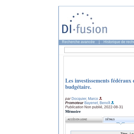
Recherche avancée
|
Historique de rec
Les investissements fédéraux d
budgétaire.
par
Docquier, Marco
Promoteur
Bayenet, Benoît
Publication
Non publié, 2022-08-31
Mémoire
ACCÈS EN LIGNE
DÉTAILS
Titre:
Le