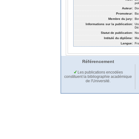
pol
Auteur:
Do
Promoteur:
Ba
Membre du jury:
Bo
Informations sur la publication:
Un
Dé
Statut de publication:
No
Intitulé du diplôme:
Ma
Langue:
Fr
Référencement
Les publications encodées
constituent la bibliographie académique
de l'Université.