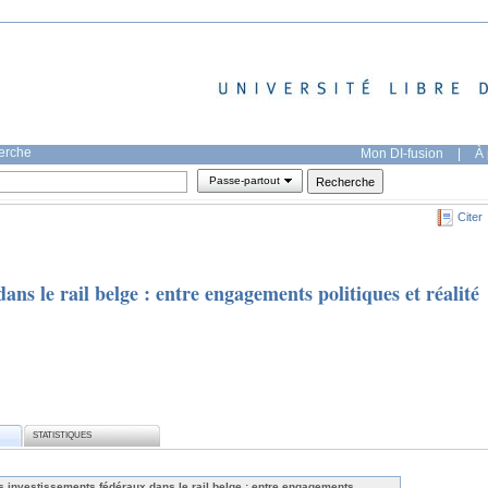
herche
Mon DI-fusion
|
À 
Passe-partout
Citer
ans le rail belge : entre engagements politiques et réalité
STATISTIQUES
s investissements fédéraux dans le rail belge : entre engagements