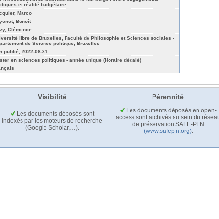
itiques et réalité budgétaire.
cquier, Marco
yenet, Benoît
vy, Clémence
iversité libre de Bruxelles, Faculté de Philosophie et Sciences sociales -
partement de Science politique, Bruxelles
n publié, 2022-08-31
ster en sciences politiques - année unique (Horaire décalé)
ançais
Visibilité
Pérennité
Les documents déposés en open-
Les documents déposés sont
access sont archivés au sein du résea
indexés par les moteurs de recherche
de préservation SAFE-PLN
(Google Scholar,…).
(www.safepln.org)
.