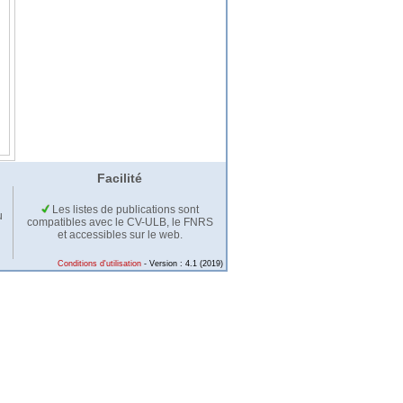
Facilité
Les listes de publications sont
u
compatibles avec le CV-ULB, le FNRS
et accessibles sur le web.
Conditions d'utilisation
- Version : 4.1 (2019)