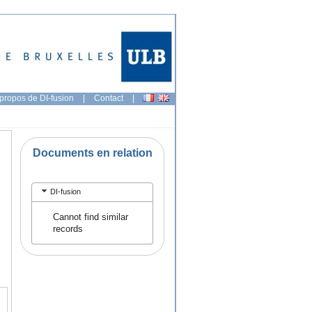
propos de DI-fusion
|
Contact
|
Documents en relation
DI-fusion
Cannot find similar
records