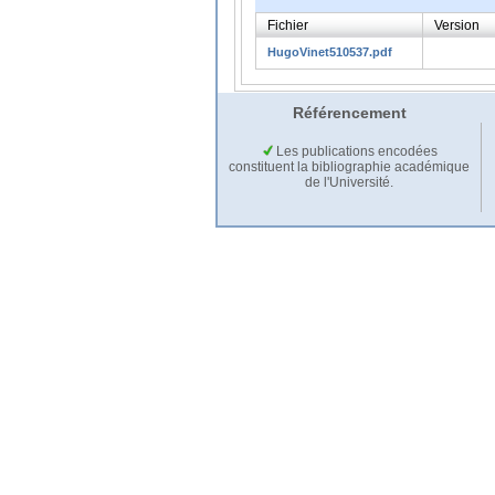
Fichier
Version
HugoVinet510537.pdf
Référencement
Les publications encodées
constituent la bibliographie académique
de l'Université.