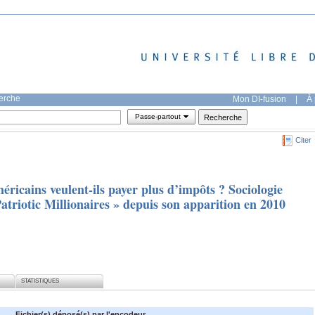
herche
Mon DI-fusion
|
À 
Passe-partout
Citer
ricains veulent-ils payer plus d’impôts ? Sociologie
Patriotic Millionaires » depuis son apparition en 2010
STATISTIQUES
Fichier(s) déposé(s) par l'encodeur