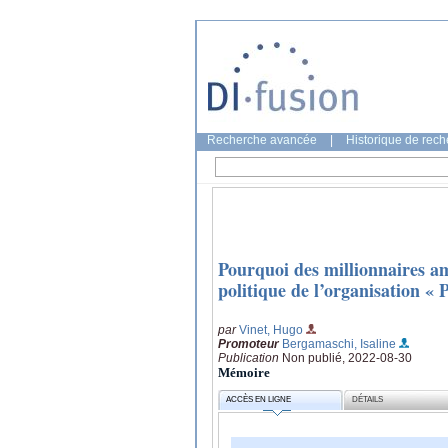
Recherche avancée
|
Historique de rec
Pourquoi des millionnaires amé
politique de l’organisation « 
par
Vinet, Hugo
Promoteur
Bergamaschi, Isaline
Publication
Non publié, 2022-08-30
Mémoire
ACCÈS EN LIGNE
DÉTAILS