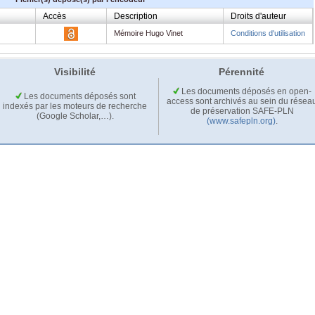
Accès
Description
Droits d'auteur
Mémoire Hugo Vinet
Conditions d'utilisation
Visibilité
Pérennité
Les documents déposés en open-
Les documents déposés sont
access sont archivés au sein du résea
indexés par les moteurs de recherche
de préservation SAFE-PLN
(Google Scholar,…).
(www.safepln.org)
.