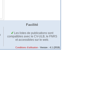
Facilité
Les listes de publications sont
u
compatibles avec le CV-ULB, le FNRS
et accessibles sur le web.
Conditions d'utilisation
- Version : 4.1 (2019)