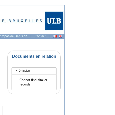
propos de DI-fusion
|
Contact
|
Documents en relation
DI-fusion
Cannot find similar
records