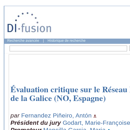
Recherche avancée
|
Historique de recherche
Évaluation critique sur le Réseau
de la Galice (NO, Espagne)
par
Fernandez Piñeiro, Antón
Président du jury
Godart, Marie-François
Promoteur
Mancilla Garcia, Maria