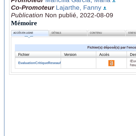
Co-Promoteur
Lajarthe, Fanny
Publication
Non publié, 2022-08-09
Mémoire
ACCÈS EN LIGNE
DÉTAILS
CONTENU
STATI
Fichier(s) déposé(s) par l'enc
Fichier
Version
Accès
Des
Œuv
EvaluationCritiqueReseauNaturaGalice.pdf
l'œ