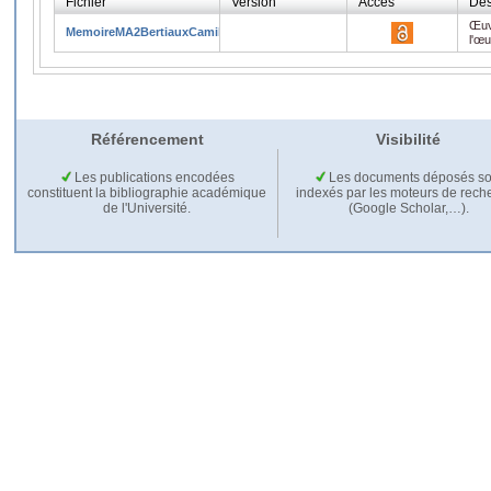
Fichier
Version
Accès
Des
Œuv
MemoireMA2BertiauxCamille.pdf
l'œ
Référencement
Visibilité
Les publications encodées
Les documents déposés so
constituent la bibliographie académique
indexés par les moteurs de rech
de l'Université.
(Google Scholar,…).