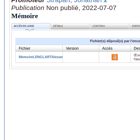
Publication
Non publié, 2022-07-07
Mémoire
ACCÈS EN LIGNE
DÉTAILS
CONTENU
STATI
Fichier(s) déposé(s) par l'enc
Fichier
Version
Accès
Des
Œuv
MemoireLENGLARTAlexandreDEVOSAlan.pdf
l'œ