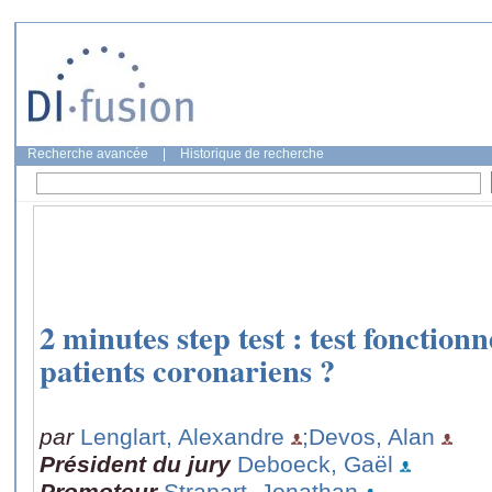
Recherche avancée
|
Historique de recherche
2 minutes step test : test fonctionn
patients coronariens ?
par
Lenglart, Alexandre
;Devos, Alan
Président du jury
Deboeck, Gaël
Promoteur
Strapart, Jonathan