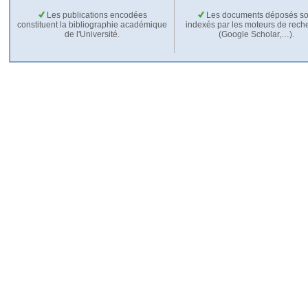
Les publications encodées
Les documents déposés so
constituent la bibliographie académique
indexés par les moteurs de rech
de l'Université.
(Google Scholar,…).