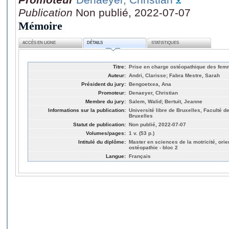
Publication
Non publié, 2022-07-07
Mémoire
ACCÈS EN LIGNE
DÉTAILS
STATISTIQUES
Titre:
Prise en charge ostéopathique des fem
Auteur:
Andri, Clarisse; Fabra Mestre, Sarah
Président du jury:
Bengoetxea, Ana
Promoteur:
Denaeyer, Christian
Membre du jury:
Salem, Walid; Bertuit, Jeanne
Informations sur la publication:
Université libre de Bruxelles, Faculté d
Bruxelles
Statut de publication:
Non publié, 2022-07-07
Volumes/pages:
1 v. (53 p.)
Intitulé du diplôme:
Master en sciences de la motricité, orien
ostéopathie - bloc 2
Langue:
Français