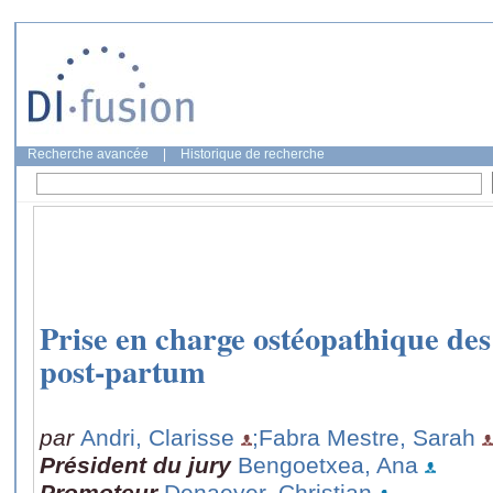
Recherche avancée
|
Historique de recherche
Prise en charge ostéopathique de
post-partum
par
Andri, Clarisse
;Fabra Mestre, Sarah
Président du jury
Bengoetxea, Ana
Promoteur
Denaeyer, Christian