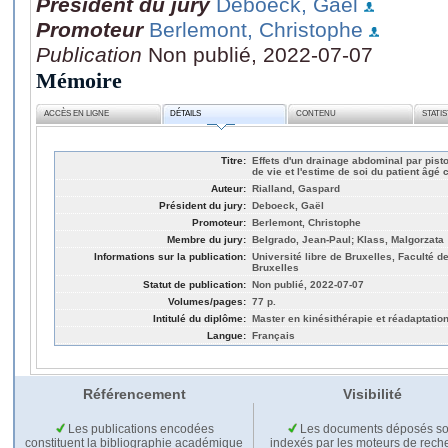
Président du jury
Deboeck, Gaël
Promoteur
Berlemont, Christophe
Publication
Non publié, 2022-07-07
Mémoire
ACCÈS EN LIGNE
DÉTAILS
CONTENU
STATI
Titre:
Effets d'un drainage abdominal par pisto
de vie et l'estime de soi du patient âgé
Auteur:
Rialland, Gaspard
Président du jury:
Deboeck, Gaël
Promoteur:
Berlemont, Christophe
Membre du jury:
Belgrado, Jean-Paul; Klass, Malgorzata
Informations sur la publication:
Université libre de Bruxelles, Faculté d
Bruxelles
Statut de publication:
Non publié, 2022-07-07
Volumes/pages:
77 p.
Intitulé du diplôme:
Master en kinésithérapie et réadaptatio
Langue:
Français
Référencement
Visibilité
Les publications encodées
Les documents déposés so
constituent la bibliographie académique
indexés par les moteurs de rech