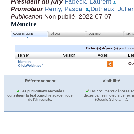
Président du jury
Fabeck, Laurent
Promoteur
Remy, Pascal
;Dutrieux, Julie
Publication
Non publié, 2022-07-07
Mémoire
ACCÈS EN LIGNE
DÉTAILS
CONTENU
STATI
Fichier(s) déposé(s) par l'enc
Fichier
Version
Accès
Des
Memoire-
Œuv
OliviaVoisin.pdf
Référencement
Visibilité
Les publications encodées
Les documents déposés so
constituent la bibliographie académique
indexés par les moteurs de rech
de l'Université.
(Google Scholar,…).