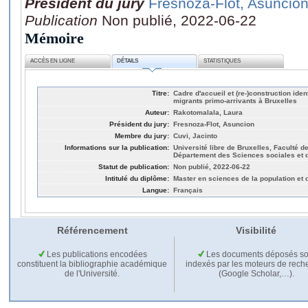
Président du jury
Fresnoza-Flot, Asuncio
Publication
Non publié, 2022-06-22
Mémoire
ACCÈS EN LIGNE
DÉTAILS
STATISTIQUES
Titre:
Cadre d'accueil et (re-)construction ide
migrants primo-arrivants à Bruxelles
Auteur:
Rakotomalala, Laura
Président du jury:
Fresnoza-Flot, Asuncion
Membre du jury:
Cuvi, Jacinto
Informations sur la publication:
Université libre de Bruxelles, Faculté 
Département des Sciences sociales et d
Statut de publication:
Non publié, 2022-06-22
Intitulé du diplôme:
Master en sciences de la population et
Langue:
Français
Référencement
Visibilité
Les publications encodées
Les documents déposés so
constituent la bibliographie académique
indexés par les moteurs de rech
de l'Université.
(Google Scholar,…).