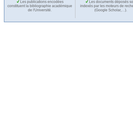
Les publications encodées
Les documents déposés so
constituent la bibliographie académique
indexés par les moteurs de rech
de l'Université.
(Google Scholar,…).