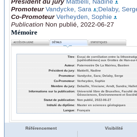
Président du jury
Mattielli, Nadine
Promoteur
Vandycke, Sara
;Delaby, Serg
Co-Promoteur
Verheyden, Sophie
Publication
Non publié, 2022-06-27
Mémoire
ACCÈS EN LIGNE
DÉTAILS
STATISTIQUES
Titre:
Essai de corrélation entre la lithostrati
(spéléothèmes) aux Grottes de Han-sur-
Auteur:
Paternostre De La Mairieu, Bastien
Président du jury:
Mattielli, Nadine
Promoteur:
Vandycke, Sara; Delaby, Serge
Co-Promoteur:
Verheyden, Sophie
Membre du jury:
Debaille, Vinciane; Arndt, Sandra; Hallet
Informations sur la publication:
Université libre de Bruxelles, Faculté 
Géosciences, Environnement et Société
Statut de publication:
Non publié, 2022-06-27
Intitulé du diplôme:
Master en sciences géologiques
Langue:
Français
Référencement
Visibilité