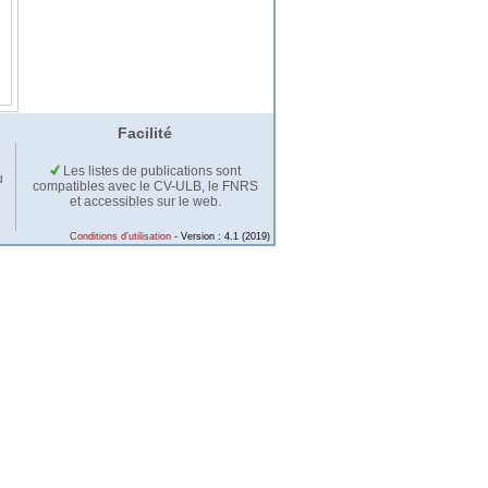
Facilité
Les listes de publications sont
u
compatibles avec le CV-ULB, le FNRS
et accessibles sur le web.
Conditions d'utilisation
- Version : 4.1 (2019)