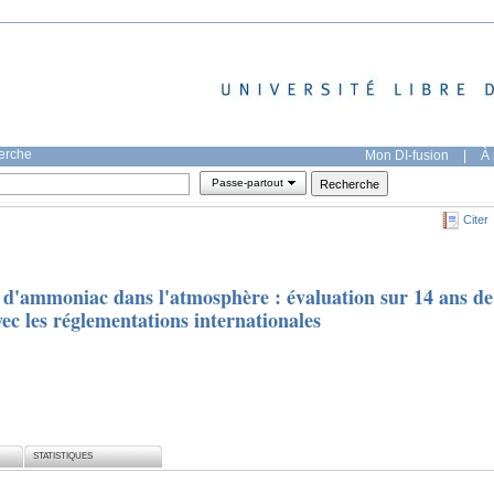
herche
Mon DI-fusion
|
À 
Passe-partout
Citer
 d'ammoniac dans l'atmosphère : évaluation sur 14 ans de
avec les réglementations internationales
STATISTIQUES