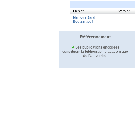
Fichier
Version
Memoire Sarah
Boutsen.pdf
Référencement
Les publications encodées
constituent la bibliographie académique
de l'Université.