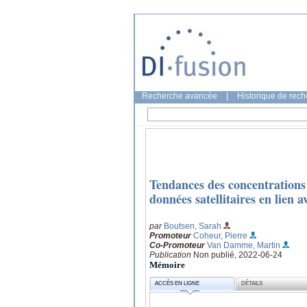
Recherche avancée
|
Historique de rec
Tendances des concentrations
données satellitaires en lien 
par
Boutsen, Sarah
Promoteur
Coheur, Pierre
Co-Promoteur
Van Damme, Martin
Publication
Non publié, 2022-06-24
Mémoire
ACCÈS EN LIGNE
DÉTAILS