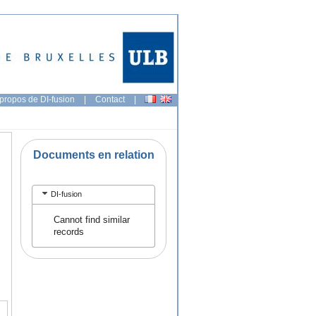
propos de DI-fusion
|
Contact
|
Documents en relation
DI-fusion
Cannot find similar
records