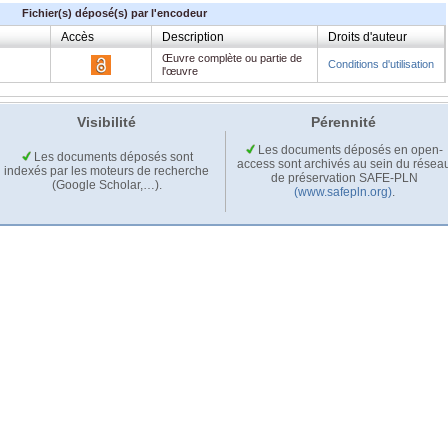
Fichier(s) déposé(s) par l'encodeur
Accès
Description
Droits d'auteur
Œuvre complète ou partie de
Conditions d'utilisation
l'œuvre
Visibilité
Pérennité
Les documents déposés en open-
Les documents déposés sont
access sont archivés au sein du résea
indexés par les moteurs de recherche
de préservation SAFE-PLN
(Google Scholar,…).
(www.safepln.org)
.