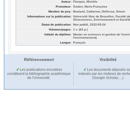
Auteur:
Florquin, Michèle
Promoteur:
Godart, Marie-Françoise
Membre du jury:
Bouland, Catherine; Dellicour, Simon
Informations sur la publication:
Université libre de Bruxelles, Faculté 
Géosciences, Environnement et Société
Statut de publication:
Non publié, 2022-05-24
Volumes/pages:
1 v. (63 p.)
Intitulé du diplôme:
Master en sciences et gestion de l'env
l'environnement)
Langue:
Français
Référencement
Visibilité
Les publications encodées
Les documents déposés so
constituent la bibliographie académique
indexés par les moteurs de rech
de l'Université.
(Google Scholar,…).