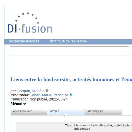
Recherche avancée
|
Historique de recherche
Liens entre la biodiversité, activités humaines et l'é
par
Florquin, Michèle
Promoteur
Godart, Marie-Françoise
Publication
Non publié, 2022-05-24
Mémoire
ACCÈS EN LIGNE
DÉTAILS
STATISTIQUES
Titre:
Liens entre la biodiversité, activités 
infectieuse