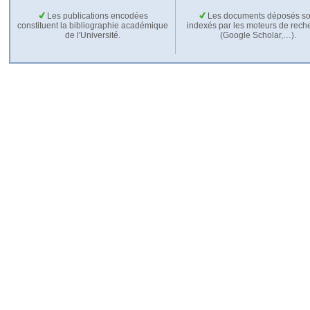
Les publications encodées
Les documents déposés so
constituent la bibliographie académique
indexés par les moteurs de rech
de l'Université.
(Google Scholar,…).