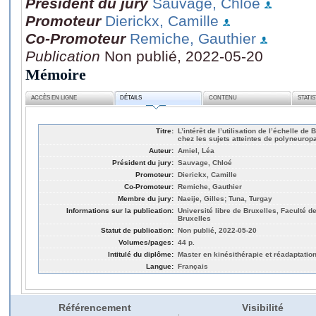
Président du jury
Sauvage, Chloé
Promoteur
Dierickx, Camille
Co-Promoteur
Remiche, Gauthier
Publication
Non publié, 2022-05-20
Mémoire
ACCÈS EN LIGNE
DÉTAILS
CONTENU
STATI
Titre:
L’intérêt de l’utilisation de l’échelle d
chez les sujets atteintes de polyneurop
Auteur:
Amiel, Léa
Président du jury:
Sauvage, Chloé
Promoteur:
Dierickx, Camille
Co-Promoteur:
Remiche, Gauthier
Membre du jury:
Naeije, Gilles; Tuna, Turgay
Informations sur la publication:
Université libre de Bruxelles, Faculté d
Bruxelles
Statut de publication:
Non publié, 2022-05-20
Volumes/pages:
44 p.
Intitulé du diplôme:
Master en kinésithérapie et réadaptatio
Langue:
Français
Référencement
Visibilité