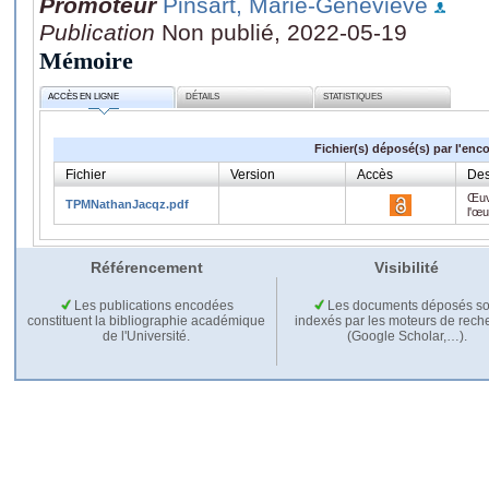
Promoteur
Pinsart, Marie-Geneviève
Publication
Non publié, 2022-05-19
Mémoire
ACCÈS EN LIGNE
DÉTAILS
STATISTIQUES
Fichier(s) déposé(s) par l'enc
Fichier
Version
Accès
Des
Œuv
TPMNathanJacqz.pdf
l'œ
Référencement
Visibilité
Les publications encodées
Les documents déposés so
constituent la bibliographie académique
indexés par les moteurs de rech
de l'Université.
(Google Scholar,…).