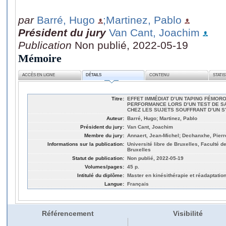
par
Barré, Hugo
;Martinez, Pablo
Président du jury
Van Cant, Joachim
Publication
Non publié, 2022-05-19
Mémoire
ACCÈS EN LIGNE
DÉTAILS
CONTENU
STATI
Titre:
EFFET IMMÉDIAT D’UN TAPING FÉMORO
PERFORMANCE LORS D’UN TEST DE SA
CHEZ LES SUJETS SOUFFRANT D’UN 
Auteur:
Barré, Hugo; Martinez, Pablo
Président du jury:
Van Cant, Joachim
Membre du jury:
Annaert, Jean-Michel; Dechanxhe, Pierr
Informations sur la publication:
Université libre de Bruxelles, Faculté d
Bruxelles
Statut de publication:
Non publié, 2022-05-19
Volumes/pages:
45 p.
Intitulé du diplôme:
Master en kinésithérapie et réadaptatio
Langue:
Français
Référencement
Visibilité