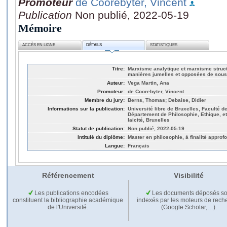
Promoteur
de Coorebyter, Vincent
Publication
Non publié, 2022-05-19
Mémoire
ACCÈS EN LIGNE
DÉTAILS
STATISTIQUES
Titre:
Marxisme analytique et marxisme structu
manières jumelles et opposées de soust
Auteur:
Vega Martin, Ana
Promoteur:
de Coorebyter, Vincent
Membre du jury:
Berns, Thomas; Debaise, Didier
Informations sur la publication:
Université libre de Bruxelles, Faculté 
Département de Philosophie, Ethique, et
laicité, Bruxelles
Statut de publication:
Non publié, 2022-05-19
Intitulé du diplôme:
Master en philosophie, à finalité approf
Langue:
Français
Référencement
Visibilité
Les publications encodées
Les documents déposés so
constituent la bibliographie académique
indexés par les moteurs de rech
de l'Université.
(Google Scholar,…).