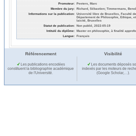
Promoteur:
Peeters, Marc
Membre du jury:
Richard, Sébastien; Timmermans, Benoî
Informations sur la publication:
Université libre de Bruxelles, Faculté 
Département de Philosophie, Ethique, et
laicité, Bruxelles
Statut de publication:
Non publié, 2022-05-19
Intitulé du diplôme:
Master en philosophie, à finalité approf
Langue:
Français
Référencement
Visibilité
Les publications encodées
Les documents déposés so
constituent la bibliographie académique
indexés par les moteurs de rech
de l'Université.
(Google Scholar,…).