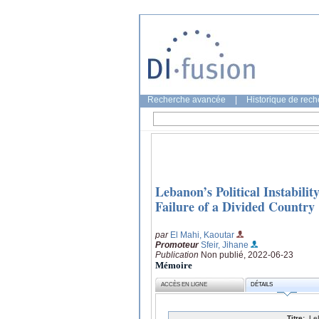
Recherche avancée
|
Historique de rec
Lebanon’s Political Instabilit
Failure of a Divided Country
par
El Mahi, Kaoutar
Promoteur
Sfeir, Jihane
Publication
Non publié, 2022-06-23
Mémoire
ACCÈS EN LIGNE
DÉTAILS
Titre:
Le