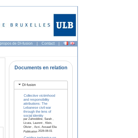
propos de DI-fusion
|
Contact
|
Documents en relation
DI-fusion
Collective victimhood
and responsibility
attributions: The
Lebanese civil war
through the lens of
social identity
par Zahreddine, Sarah ,
Licata, Laurent , Klein,
Olivier , Azzi, Assaad Elia
2026-06-01
Publication
Caridina tashanica sp.