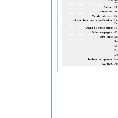
th
Auteur:
El
Promoteur:
Sf
Membre du jury:
Se
Informations sur la publication:
Un
Dé
Statut de publication:
No
Volumes/pages:
48
Mots-clés:
Le
Pol
Co
Fo
Mi
Intitulé du diplôme:
Ma
Langue:
An