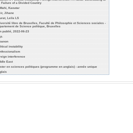
e Failure of a Divided Country
 Mahi, Kaoutar
eir, Jihane
urat, Leila LS
iversité libre de Bruxelles, Faculté de Philosophie et Sciences sociales -
partement de Science politique, Bruxelles
n publié, 2022-06-23
 p.
banon
itical instability
nfessionalism
reign interference
ddle East
ster en sciences politiques (programme en anglais) - année unique
glais