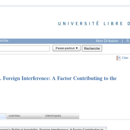
herche
Mon DI-fusion
|
À 
Passe-partout
Citer
y. Foreign Interference: A Factor Contributing to the
CONTENU
STATISTIQUES
banon’s Political Instability. Foreign Interference: A Factor Contributing to