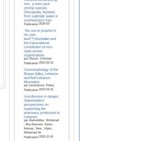
nov., a new cave
shrimp species
(Decapoda, Atyidae)
from sulphidic water in
southwestern Iran
2026-03
Publication
“No one is prophet in
his own
land”?:Hezbollah and
the transnational
constitution of non-
state armed
organizations
par Olsson, Christian
2022-02-01
Publication
Geomorphology of the
Beqaa Valley, Lebanon
and Anti-Lebanon
Mountains
par Lemenkova, Polina
2022-03-31
Publication
A profession in danger:
Stakeholders'
perspectives on
supporting the
pharmacy profession in
Lebanon.
par Alameddine, Mohamad
, Bou-Karroum, Karen ,
Kassas, Sara , Hijazi,
Mohamad Ali
2020-11-16
Publication