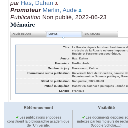
par
Has, Dahan
Promoteur
Merlin, Aude
Publication
Non publié, 2022-06-23
Mémoire
ACCÈS EN LIGNE
DÉTAILS
STATISTIQUES
Titre:
La Russie depuis la crise ukrainienne 
vis-à-vis de la Russie et leurs impacts d
Russie et l'espace-post-soviétique.
Auteur:
Has, Dahan
Promoteur:
Merlin, Aude
Membre du jury:
Maestracci, Coline
Informations sur la publication:
Université libre de Bruxelles, Faculté d
Département de Science politique, Brux
Statut de publication:
Non publié, 2022-06-23
Intitulé du diplôme:
Master en sciences politiques - année u
Langue:
Français
Référencement
Visibilité
Les publications encodées
Les documents déposés so
constituent la bibliographie académique
indexés par les moteurs de rech
de l'Université.
(Google Scholar,…).