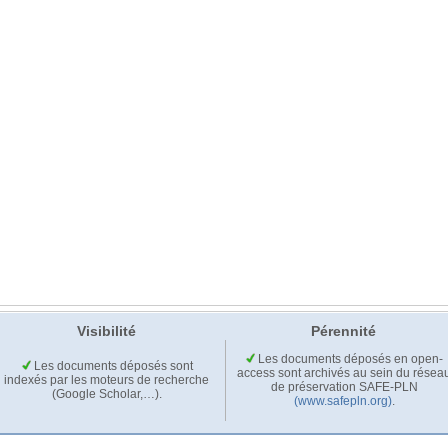
Visibilité
Pérennité
Les documents déposés en open-
Les documents déposés sont
access sont archivés au sein du résea
indexés par les moteurs de recherche
de préservation SAFE-PLN
(Google Scholar,…).
(www.safepln.org)
.