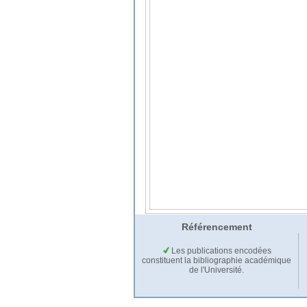
Référencement
Les publications encodées
constituent la bibliographie académique
de l'Université.