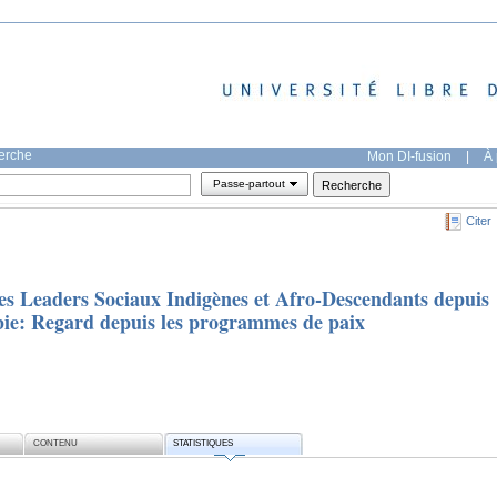
herche
Mon DI-fusion
|
À 
Passe-partout
Citer
les Leaders Sociaux Indigènes et Afro-Descendants depuis
bie: Regard depuis les programmes de paix
CONTENU
STATISTIQUES