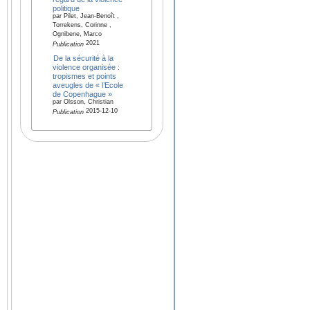
politique
par Pilet, Jean-Benoît ,
Torrekens, Corinne ,
Ognibene, Marco
2021
Publication
De la sécurité à la
violence organisée :
tropismes et points
aveugles de « l’Ecole
de Copenhague »
par Olsson, Christian
2015-12-10
Publication