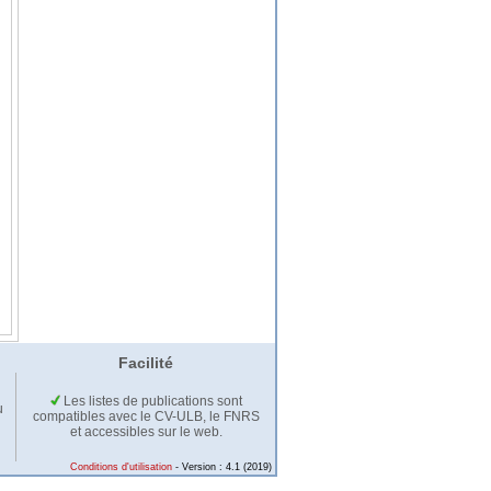
Facilité
Les listes de publications sont
u
compatibles avec le CV-ULB, le FNRS
et accessibles sur le web.
Conditions d'utilisation
- Version : 4.1 (2019)