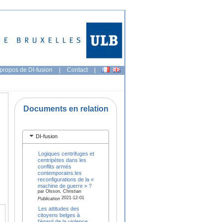
propos de DI-fusion
|
Contact
|
Documents en relation
DI-fusion
Logiques centrifuges et
centripètes dans les
conflits armés
contemporains:les
reconfigurations de la «
machine de guerre » ?
par Olsson, Christian
2021-12-01
Publication
Les attitudes des
citoyens belges à
l'égard de la violence