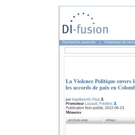
Recherche avancée
|
Historique de rec
La Violence Politique envers 
les accords de paix en Colom
par
Ingelbrecht, Paul
Promoteur
Louault, Frédéric
Publication
Non publié, 2022-06-23
Mémoire
ACCÈS EN LIGNE
DÉTAILS