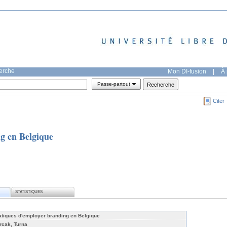
herche
Mon DI-fusion
|
À 
Passe-partout
Citer
g en Belgique
STATISTIQUES
atiques d'employer branding en Belgique
rcak, Turna