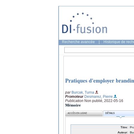
Recherche avancée
|
Historique de rec
Pratiques d'employer brandin
par
Burcak, Turna
Promoteur
Desmarez, Pierre
Publication
Non publié, 2022-05-16
Mémoire
ACCÈS EN LIGNE
DÉTAILS
Titre:
Pr
Auteur:
Bu