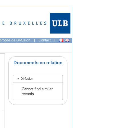
propos de DI-fusion
|
Contact
|
Documents en relation
DI-fusion
Cannot find similar
records