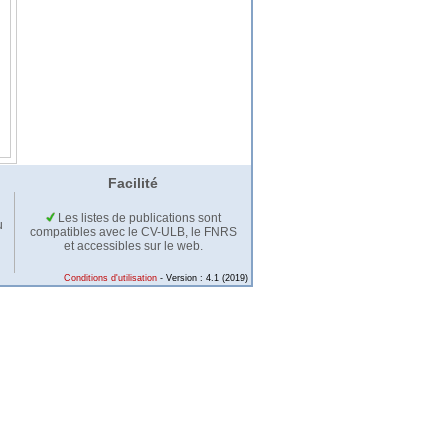
Facilité
Les listes de publications sont
u
compatibles avec le CV-ULB, le FNRS
et accessibles sur le web.
Conditions d'utilisation
- Version : 4.1 (2019)