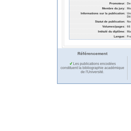
Promoteur:
De
Membre du jury:
Mo
Informations sur la publication:
Un
Dé
Statut de publication:
No
Volumes/pages:
66
Intitulé du diplôme:
Ma
Langue:
Fr
Référencement
Les publications encodées
constituent la bibliographie académique
de l'Université.