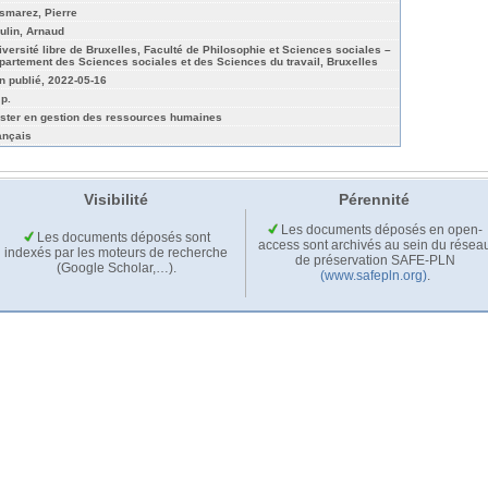
smarez, Pierre
ulin, Arnaud
iversité libre de Bruxelles, Faculté de Philosophie et Sciences sociales –
partement des Sciences sociales et des Sciences du travail, Bruxelles
n publié, 2022-05-16
 p.
ster en gestion des ressources humaines
ançais
Visibilité
Pérennité
Les documents déposés en open-
Les documents déposés sont
access sont archivés au sein du résea
indexés par les moteurs de recherche
de préservation SAFE-PLN
(Google Scholar,…).
(www.safepln.org)
.