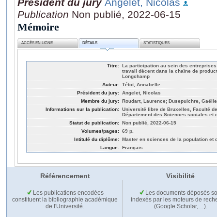
Président du jury
Angelet, Nicolas
Publication
Non publié, 2022-06-15
Mémoire
ACCÈS EN LIGNE
DÉTAILS
STATISTIQUES
Titre:
La participation au sein des entreprises
travail décent dans la chaîne de produc
Longchamp
Auteur:
Tétot, Annabelle
Président du jury:
Angelet, Nicolas
Membre du jury:
Roudart, Laurence; Dusepulchre, Gaëlle
Informations sur la publication:
Université libre de Bruxelles, Faculté 
Département des Sciences sociales et d
Statut de publication:
Non publié, 2022-06-15
Volumes/pages:
69 p.
Intitulé du diplôme:
Master en sciences de la population et
Langue:
Français
Référencement
Visibilité
Les publications encodées
Les documents déposés so
constituent la bibliographie académique
indexés par les moteurs de rech
de l'Université.
(Google Scholar,…).