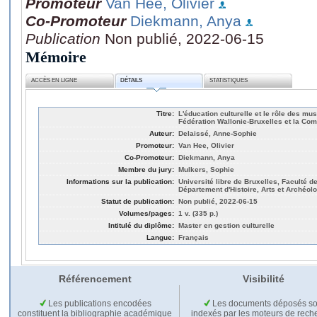
Promoteur
Van Hee, Olivier
Co-Promoteur
Diekmann, Anya
Publication
Non publié, 2022-06-15
Mémoire
ACCÈS EN LIGNE
DÉTAILS
STATISTIQUES
Titre:
L'éducation culturelle et le rôle des m
Fédération Wallonie-Bruxelles et la C
Auteur:
Delaissé, Anne-Sophie
Promoteur:
Van Hee, Olivier
Co-Promoteur:
Diekmann, Anya
Membre du jury:
Mulkers, Sophie
Informations sur la publication:
Université libre de Bruxelles, Faculté 
Département d'Histoire, Arts et Archéolo
Statut de publication:
Non publié, 2022-06-15
Volumes/pages:
1 v. (335 p.)
Intitulé du diplôme:
Master en gestion culturelle
Langue:
Français
Référencement
Visibilité
Les publications encodées
Les documents déposés so
constituent la bibliographie académique
indexés par les moteurs de rech