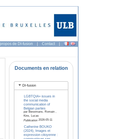
propos de DI-fusion
|
Contact
|
Documents en relation
DI-fusion
LGBTQIA+ issues in
the social media
communication of
Belgian parties
par Biesemans, Romain ,
Kins, Lucas
2026-05-11
Publication
Catherine BOUKO
(2024), Images et
expression citoyenne :
communiquer ses