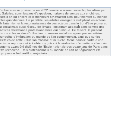
d’utilisateurs se positionne en 2022 comme le réseau social le plus utilisé par
t. Galeries, commissaires d’exposition, maisons de ventes aux enchères,
iques d’art ou encore collectionneurs s’y affairent ainsi pour montrer au monde
ités quotidiennes. En parallèle, les artistes émergents multiplient les actions
lir l’attention et la reconnaissance de ces acteurs dans le but d’être promu au
eau social mais aussi réseau de l’image, Instagram apparaît alors comme une
artistes cherchant à professionnaliser leur pratique. Ce faisant, le présent
aisons et les modes d’utilisation du réseau social Instagram par les artistes
eur quête d’intégration du monde de l’art contemporain, ainsi que sur les
iétales de cette utilisation massive et mutuelle. Mené dans le cadre d’une
ents de réponse ont été obtenus grâce à la réalisation d’entretiens effectués
rgents ayant été diplômés de l’École nationale des beaux-arts de Paris dans
tte recherche. Trois professionnels du monde de l’art ont également été
propos de l’échantillon majoritaire.