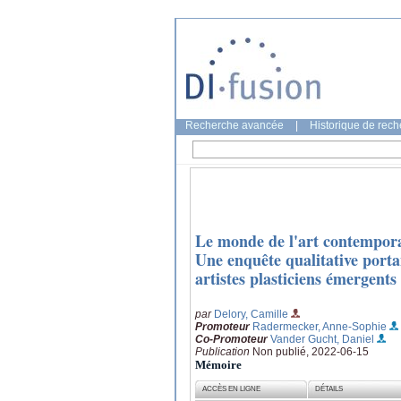
Recherche avancée
|
Historique de rec
Le monde de l'art contemporain
Une enquête qualitative portan
artistes plasticiens émergents
par
Delory, Camille
Promoteur
Radermecker, Anne-Sophie
Co-Promoteur
Vander Gucht, Daniel
Publication
Non publié, 2022-06-15
Mémoire
ACCÈS EN LIGNE
DÉTAILS