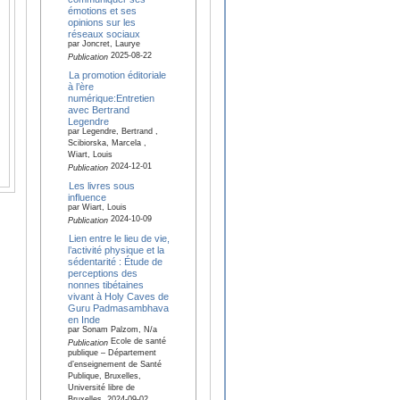
émotions et ses
opinions sur les
réseaux sociaux
par Joncret, Laurye
2025-08-22
Publication
La promotion éditoriale
à l’ère
numérique:Entretien
avec Bertrand
Legendre
par Legendre, Bertrand ,
Scibiorska, Marcela ,
Wiart, Louis
2024-12-01
Publication
Les livres sous
influence
par Wiart, Louis
2024-10-09
Publication
Lien entre le lieu de vie,
l’activité physique et la
sédentarité : Étude de
perceptions des
nonnes tibétaines
vivant à Holy Caves de
Guru Padmasambhava
en Inde
par Sonam Palzom, N/a
Ecole de santé
Publication
publique – Département
d’enseignement de Santé
Publique, Bruxelles,
Université libre de