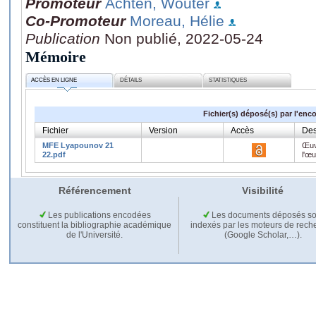
Promoteur
Achten, Wouter
Co-Promoteur
Moreau, Hélie
Publication
Non publié, 2022-05-24
Mémoire
ACCÈS EN LIGNE
DÉTAILS
STATISTIQUES
Fichier(s) déposé(s) par l'enc
Fichier
Version
Accès
Des
MFE Lyapounov 21
Œuv
22.pdf
l'œ
Référencement
Visibilité
Les publications encodées
Les documents déposés so
constituent la bibliographie académique
indexés par les moteurs de rech
de l'Université.
(Google Scholar,…).