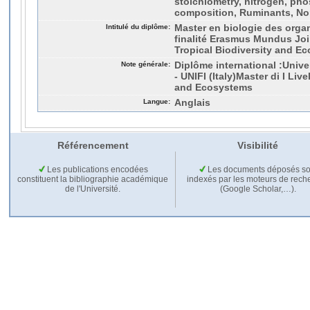
stoichiometry, nitrogen, pho
composition, Ruminants, No
Intitulé du diplôme:
Master en biologie des orga
finalité Erasmus Mundus Joi
Tropical Biodiversity and 
Note générale:
Diplôme international :Univer
- UNIFI (Italy)Master di I Live
and Ecosystems
Langue:
Anglais
Référencement
Visibilité
Les publications encodées
Les documents déposés so
constituent la bibliographie académique
indexés par les moteurs de rech
de l'Université.
(Google Scholar,…).