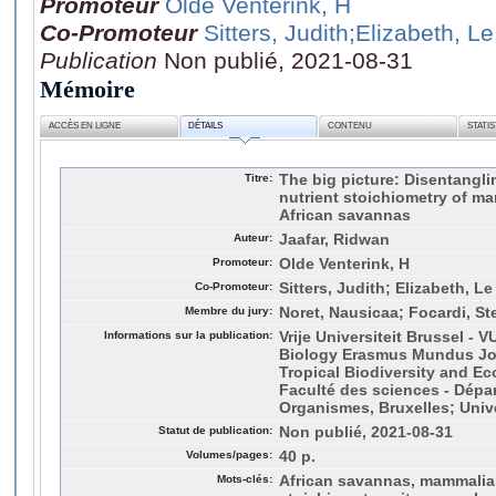
Promoteur
Olde Venterink, H
Co-Promoteur
Sitters, Judith
;Elizabeth, L
Publication
Non publié, 2021-08-31
Mémoire
ACCÈS EN LIGNE
DÉTAILS
CONTENU
STATI
Titre:
The big picture: Disentangli
nutrient stoichiometry of m
African savannas
Auteur:
Jaafar, Ridwan
Promoteur:
Olde Venterink, H
Co-Promoteur:
Sitters, Judith; Elizabeth, L
Membre du jury:
Noret, Nausicaa; Focardi, St
Informations sur la publication:
Vrije Universiteit Brussel - 
Biology Erasmus Mundus Joi
Tropical Biodiversity and 
Faculté des sciences - Dépa
Organismes, Bruxelles; Unive
Statut de publication:
Non publié, 2021-08-31
Volumes/pages:
40 p.
Mots-clés:
African savannas, mammalia