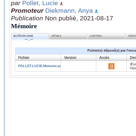
par
Pollet, Lucie
Promoteur
Diekmann, Anya
Publication
Non publié, 2021-08-17
Mémoire
ACCÈS EN LIGNE
DÉTAILS
CONTENU
STATI
Fichier(s) déposé(s) par l'enc
Fichier
Version
Accès
Des
Œuv
POLLET.LUCIE.Memoire.aout.pdf
l'œ