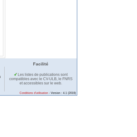
Facilité
Les listes de publications sont
u
compatibles avec le CV-ULB, le FNRS
et accessibles sur le web.
Conditions d'utilisation
- Version : 4.1 (2019)