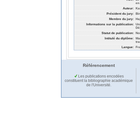
en
Auteur:
Ka
Président du jury:
Bi
Membre du jury:
Haj
Informations sur la publication:
Un
Dé
Statut de publication:
No
Intitulé du diplôme:
Ma
tr
Langue:
Fr
Référencement
Les publications encodées
constituent la bibliographie académique
de l'Université.