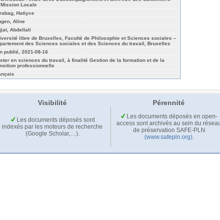
 Mission Locale
rabag, Hatiyce
ngen, Aline
jat, Abdellali
iversité libre de Bruxelles, Faculté de Philosophie et Sciences sociales –
partement des Sciences sociales et des Sciences du travail, Bruxelles
n publié, 2021-08-16
ster en sciences du travail, à finalité Gestion de la formation et de la
ansition professionnelle
ançais
Visibilité
Pérennité
Les documents déposés en open-
Les documents déposés sont
access sont archivés au sein du résea
indexés par les moteurs de recherche
de préservation SAFE-PLN
(Google Scholar,…).
(www.safepln.org)
.