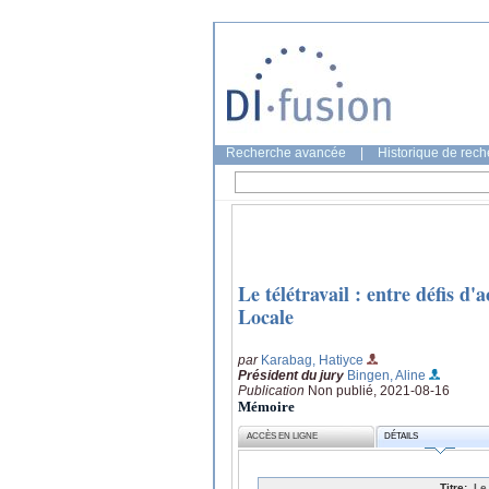
Recherche avancée
|
Historique de rec
Le télétravail : entre défis 
Locale
par
Karabag, Hatiyce
Président du jury
Bingen, Aline
Publication
Non publié, 2021-08-16
Mémoire
ACCÈS EN LIGNE
DÉTAILS
Titre:
Le