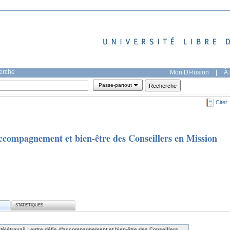
herche
Mon DI-fusion
|
À 
Passe-partout
Citer
d'accompagnement et bien-être des Conseillers en Mission
STATISTIQUES
 télétravail : entre défis d'accompagnement et bien-être des Conseillers