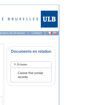
propos de DI-fusion
|
Contact
|
Documents en relation
DI-fusion
Cannot find similar
records