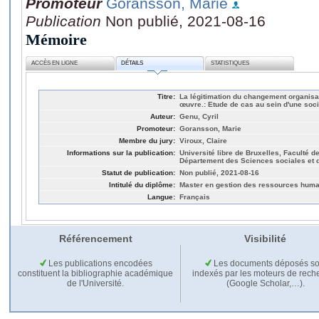
Promoteur
Goransson, Marie
Publication
Non publié, 2021-08-16
Mémoire
ACCÈS EN LIGNE
DÉTAILS
STATISTIQUES
Titre:
La légitimation du changement organisa
œuvre.: Etude de cas au sein d'une soci
Auteur:
Genu, Cyril
Promoteur:
Goransson, Marie
Membre du jury:
Viroux, Claire
Informations sur la publication:
Université libre de Bruxelles, Faculté 
Département des Sciences sociales et d
Statut de publication:
Non publié, 2021-08-16
Intitulé du diplôme:
Master en gestion des ressources hum
Langue:
Français
Référencement
Visibilité
Les publications encodées
Les documents déposés so
constituent la bibliographie académique
indexés par les moteurs de rech
de l'Université.
(Google Scholar,…).