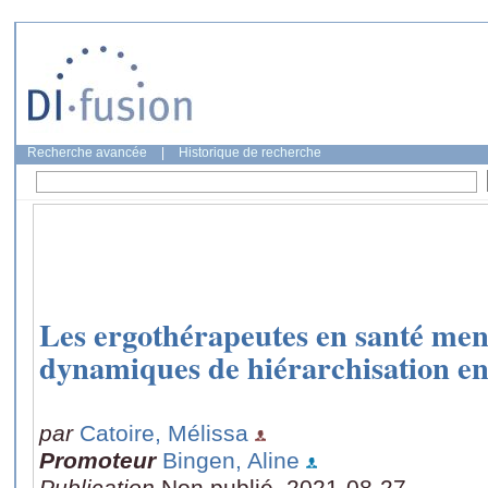
Recherche avancée
|
Historique de recherche
Les ergothérapeutes en santé ment
dynamiques de hiérarchisation e
par
Catoire, Mélissa
Promoteur
Bingen, Aline
Publication
Non publié, 2021-08-27