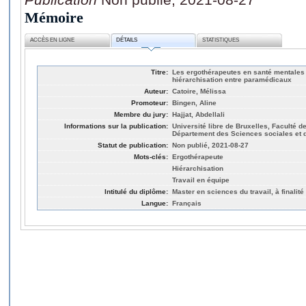
Mémoire
ACCÈS EN LIGNE
DÉTAILS
STATISTIQUES
Titre:
Les ergothérapeutes en santé mentales
hiérarchisation entre paramédicaux
Auteur:
Catoire, Mélissa
Promoteur:
Bingen, Aline
Membre du jury:
Hajjat, Abdellali
Informations sur la publication:
Université libre de Bruxelles, Faculté 
Département des Sciences sociales et d
Statut de publication:
Non publié, 2021-08-27
Mots-clés:
Ergothérapeute
Hiérarchisation
Travail en équipe
Intitulé du diplôme:
Master en sciences du travail, à finalité
Langue:
Français