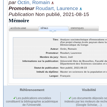
par
Octin, Romain
Promoteur
Roudart, Laurence
Publication
Non publié, 2021-08-15
Mémoire
ACCÈS EN LIGNE
DÉTAILS
STATISTIQUES
Titre:
Analyse sociotechnique d'innovations et
d'un projet champ école paysan dans la
Démocratique du Congo
Auteur:
Octin, Romain
Promoteur:
Roudart, Laurence
Membre du jury:
Noret, Joël
Informations sur la publication:
Université libre de Bruxelles, Faculté 
Département des Sciences sociales et d
Statut de publication:
Non publié, 2021-08-15
Intitulé du diplôme:
Master en sciences de la population et
Langue:
Français
Référencement
Visibilité
Les publications encodées
Les documents déposés so
constituent la bibliographie académique
indexés par les moteurs de rech
de l'Université.
(Google Scholar,…).