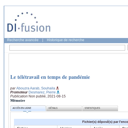
Recherche avancée
|
Historique de recherche
Le télétravail en temps de pandémie
par
Abouzra Aarab, Souhaila
Promoteur
Desmarez, Pierre
Publication
Non publié, 2021-08-15
Mémoire
ACCÈS EN LIGNE
DÉTAILS
STATISTIQUES
Fichier(s) déposé(s) par l'enc