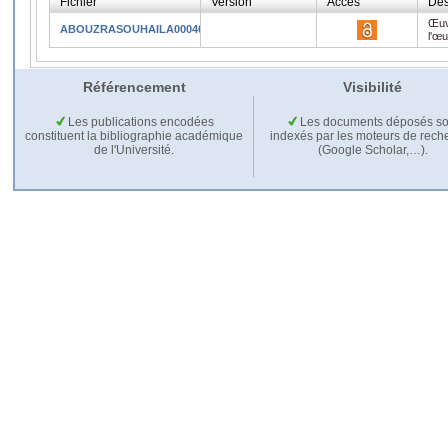
Fichier
Version
Accès
Des
Œuv
ABOUZRASOUHAILA000403063.pdf
l'œ
Référencement
Visibilité
Les publications encodées
Les documents déposés so
constituent la bibliographie académique
indexés par les moteurs de rech
de l'Université.
(Google Scholar,…).